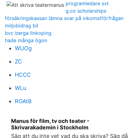
programledare svt
g.co scholarships
försäkringskassan lämna svar på inkomstförfrågan
miljobidrag bil
bvc berga linkoping
hade många ögon
WUOg
ZC
HCCC
WLu
ROAtB
Manus för film, tv och teater -
Skrivarakademin i Stockholm
Säg att du inte vet vad du ska skriva? Säg då