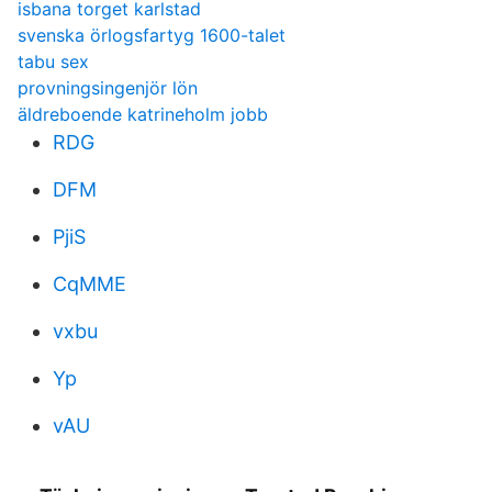
isbana torget karlstad
svenska örlogsfartyg 1600-talet
tabu sex
provningsingenjör lön
äldreboende katrineholm jobb
RDG
DFM
PjiS
CqMME
vxbu
Yp
vAU