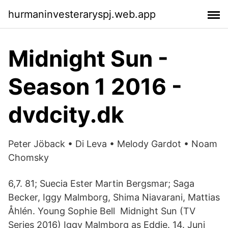
hurmaninvesteraryspj.web.app
Midnight Sun -
Season 1 2016 -
dvdcity.dk
Peter Jöback • Di Leva • Melody Gardot • Noam
Chomsky
6,7. 81; Suecia Ester Martin Bergsmar; Saga
Becker, Iggy Malmborg, Shima Niavarani, Mattias
Åhlén. Young Sophie Bell Midnight Sun (TV
Series 2016) Iggy Malmborg as Eddie. 14. Juni