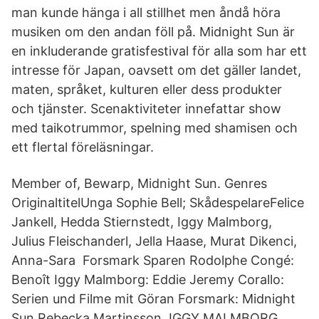
man kunde hänga i all stillhet men åndå höra
musiken om den andan föll på. Midnight Sun är
en inkluderande gratisfestival för alla som har ett
intresse för Japan, oavsett om det gäller landet,
maten, språket, kulturen eller dess produkter
och tjänster. Scenaktiviteter innefattar show
med taikotrummor, spelning med shamisen och
ett flertal föreläsningar.
Member of, Bewarp, Midnight Sun. Genres
OriginaltitelUnga Sophie Bell; SkådespelareFelice
Jankell, Hedda Stiernstedt, Iggy Malmborg,
Julius Fleischanderl, Jella Haase, Murat Dikenci,
Anna-Sara Forsmark Sparen Rodolphe Congé:
Benoît Iggy Malmborg: Eddie Jeremy Corallo:
Serien und Filme mit Göran Forsmark: Midnight
Sun Rebecka Martinsson IGGY MALMBORG.