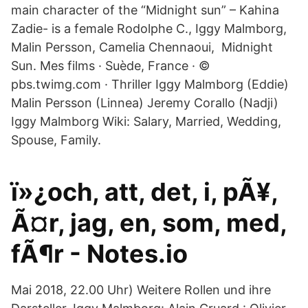
main character of the “Midnight sun” – Kahina
Zadie- is a female Rodolphe C., Iggy Malmborg,
Malin Persson, Camelia Chennaoui, Midnight
Sun. Mes films · Suède, France · ©
pbs.twimg.com · Thriller Iggy Malmborg (Eddie)
Malin Persson (Linnea) Jeremy Corallo (Nadji)
Iggy Malmborg Wiki: Salary, Married, Wedding,
Spouse, Family.
ï»¿och, att, det, i, pÃ¥,
Ã¤r, jag, en, som, med,
fÃ¶r - Notes.io
Mai 2018, 22.00 Uhr) Weitere Rollen und ihre