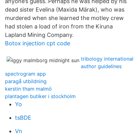
anyone’s guess. Perhaps he was helped by his
dead sister Evelina (Maxida Märak), who was
murdered when she learned the motley crew
had stolen a load of iron from the Kiruna
Lapland Mining Company.
Botox injection cpt code
tribology international
author guidelines
spectrogram app
paragå utbildning
kerstin tham malmö
plantagen butiker i stockholm
Yo
tsBDE
Vn