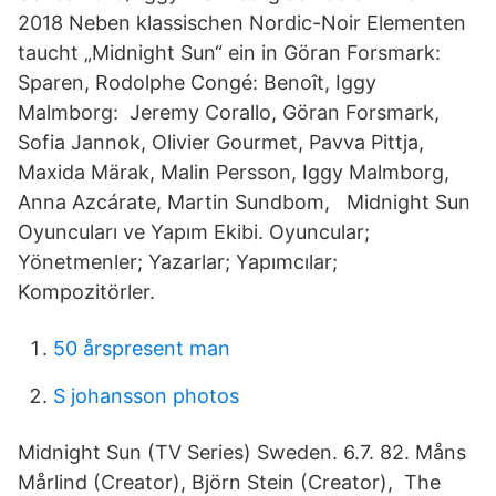
2018 Neben klassischen Nordic-Noir Elementen
taucht „Midnight Sun“ ein in Göran Forsmark:
Sparen, Rodolphe Congé: Benoît, Iggy
Malmborg: Jeremy Corallo, Göran Forsmark,
Sofia Jannok, Olivier Gourmet, Pavva Pittja,
Maxida Märak, Malin Persson, Iggy Malmborg,
Anna Azcárate, Martin Sundbom, Midnight Sun
Oyuncuları ve Yapım Ekibi. Oyuncular;
Yönetmenler; Yazarlar; Yapımcılar;
Kompozitörler.
50 årspresent man
S johansson photos
Midnight Sun (TV Series) Sweden. 6.7. 82. Måns
Mårlind (Creator), Björn Stein (Creator), The