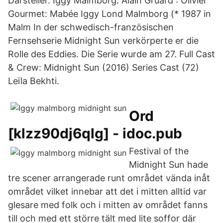
Darsteller. Iggy Malmborg: Alain Gruard : Olivier
Gourmet: Mabée Iggy Lond Malmborg (* 1987 in
Malm In der schwedisch-französischen
Fernsehserie Midnight Sun verkörperte er die
Rolle des Eddies. Die Serie wurde am 27. Full Cast
& Crew: Midnight Sun (2016) Series Cast (72)
Leïla Bekhti.
Ord
[klzz90dj6qlg] - idoc.pub
Festival of the
Midnight Sun hade
tre scener arrangerade runt området vända inåt
området vilket innebar att det i mitten alltid var
glesare med folk och i mitten av området fanns
till och med ett större tält med lite soffor där