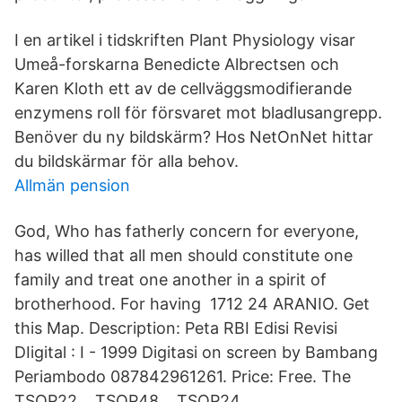
I en artikel i tidskriften Plant Physiology visar
Umeå-forskarna Benedicte Albrectsen och
Karen Kloth ett av de cellväggsmodifierande
enzymens roll för försvaret mot bladlusangrepp.
Benöver du ny bildskärm? Hos NetOnNet hittar
du bildskärmar för alla behov.
Allmän pension
God, Who has fatherly concern for everyone,
has willed that all men should constitute one
family and treat one another in a spirit of
brotherhood. For having 1712 24 ARANIO. Get
this Map. Description: Peta RBI Edisi Revisi
DIigital : I - 1999 Digitasi on screen by Bambang
Periambodo 087842961261. Price: Free. The
TSOP22.., TSOP48.., TSOP24..